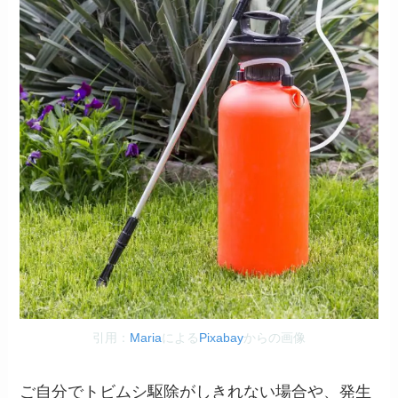
引用：
Maria
による
Pixabay
からの画像
ご自分でトビムシ駆除がしきれない場合や、発生