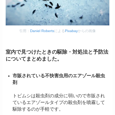
引用：
Daniel Roberts
による
Pixabay
からの画像
室内で見つけたときの駆除・対処法と予防法
についてまとめました。
市販されている不快害虫用のエアゾール殺虫
剤
トビムシは殺虫剤の成分に弱いので市販され
ているエアゾールタイプの殺虫剤を噴霧して
駆除するのが手軽です。