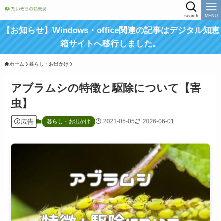
search
MENU
【お知らせ】Windows・office関連の記事はデジタル知恵
箱サイトへ移行しました。
ホーム
暮らし・お出かけ
アブラムシの特徴と駆除について【害
虫】
広告
2021-05-05
2026-06-01
暮らし・お出かけ