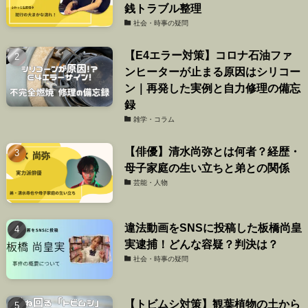
銭トラブル整理
社会・時事の疑問
【E4エラー対策】コロナ石油ファ
ンヒーターが止まる原因はシリコー
ン｜再発した実例と自力修理の備忘
録
雑学・コラム
【俳優】清水尚弥とは何者？経歴・
母子家庭の生い立ちと弟との関係
芸能・人物
違法動画をSNSに投稿した板橋尚皇
実逮捕！どんな容疑？判決は？
社会・時事の疑問
【トビムシ対策】観葉植物の土から