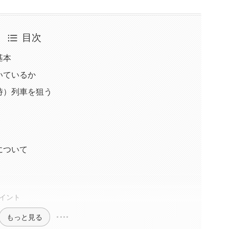
目次
基本
いているか
時）列車を狙う
について
イント
もっと見る