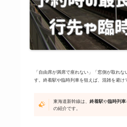
「自由席が満席で座れない」「窓側が取れな
す。終着駅や臨時列車を狙えば、混雑を避け
東海道新幹線は、
終着駅
や
臨時列車
の紹介です。