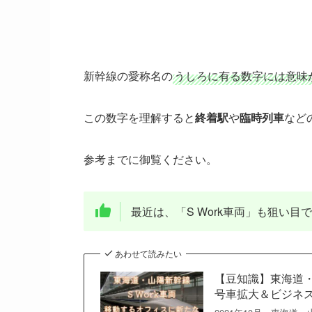
新幹線の愛称名の
うしろに有る数字には意味
この数字を理解すると
終着駅
や
臨時列車
など
参考までに御覧ください。
最近は、「S Work車両」も狙い目
あわせて読みたい
【豆知識】東海道・
号車拡大＆ビジネ