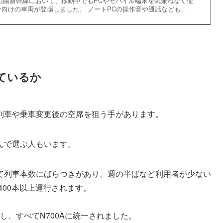
道・山陽新幹線において、移動中でもPCやモバイル端末を気兼ねなく使
向けの車両が登場しました。 ノートPCの操作音や通話なども…
ているか
列車や乗車変更後の空席を狙う手があります。
んで選ぶ人もいます。
て列車本数にばらつきがあり、週の半ばなど利用者が少ない
400本以上運行されます。
退し、すべてN700Aに統一されました。