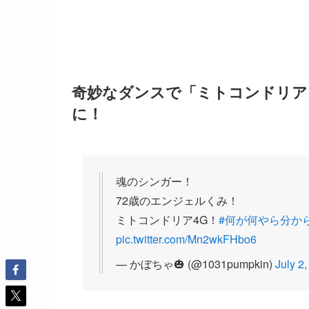
奇妙なダンスで「ミトコンドリア
に！
魂のシンガー！
72歳のエンジェルくみ！
ミトコンドリア4G！
#何が何やら分か
pic.twitter.com/Mn2wkFHbo6
— かぼちゃ🎃 (@1031pumpkin)
July 2