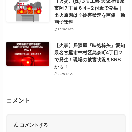
【火災】(株)３Ｃ工芸 大阪府松原
市岡７丁目６４−２付近で発生｜
出火原因は？被害状況を画像・動
画で速報
2026-01-25
【火事】居酒屋『味処梓矢』愛知
県名古屋市中村区烏森町4丁目２
で発生！現場の被害状況をSNS
から！
2025-12-22
コメント
コメントする