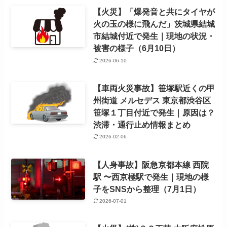
【火災】「爆発音と共にタイヤが
火の玉の様に飛んだ」茨城県結城
市結城付近で発生｜現地の状況・
被害の様子（6月10日）
2026-06-10
【車両火災事故】笹塚駅近くの甲
州街道 メルセデス 東京都渋谷区
笹塚１丁目付近で発生｜原因は？
渋滞・通行止め情報まとめ
2026-02-06
【人身事故】阪急京都本線 西院
駅 〜西京極駅で発生｜現地の様
子をSNSから整理（7月1日）
2026-07-01