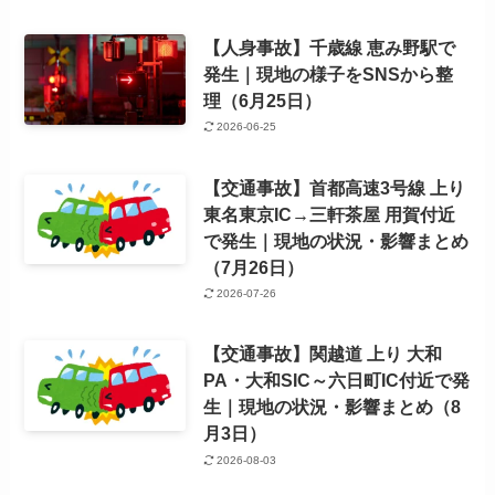
【人身事故】千歳線 恵み野駅で
発生｜現地の様子をSNSから整
理（6月25日）
2026-06-25
【交通事故】首都高速3号線 上り
東名東京IC→三軒茶屋 用賀付近
で発生｜現地の状況・影響まとめ
（7月26日）
2026-07-26
【交通事故】関越道 上り 大和
PA・大和SIC～六日町IC付近で発
生｜現地の状況・影響まとめ（8
月3日）
2026-08-03