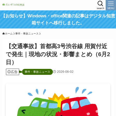
search
MENU
【お知らせ】Windows・office関連の記事はデジタル知恵
箱サイトへ移行しました。
ホーム
事件・事故ニュース
【交通事故】首都高3号渋谷線 用賀付近
で発生｜現地の状況・影響まとめ（6月2
日）
広告
2026-06-02
事件・事故ニュース