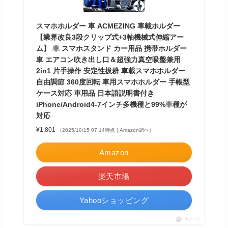
スマホホルダー 車 ACMEZING 車載ホルダー
【業界改良3段クリップ式+3軸機械式伸縮アー
ム】 車 スマホスタンド カー用品 携帯ホルダー
車 エアコン吹き出し口＆超強力真空吸盤兼用
2in1 片手操作 安定性拔群 車載スマホホルダー
自由調節 360度回転 車用スマホホルダー 手帳型
ケース対応 車用品 日本語説明書付き
iPhone/Android4-7インチ多機種と99%車種が
対応
¥1,801
（2025/10/15 07:14時点 | Amazon調べ）
Amazon
楽天市場
Yahooショッピング
ポチップ