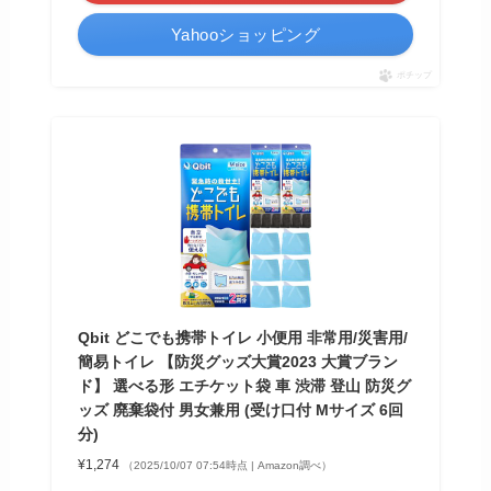
Yahooショッピング
ポチップ
Qbit どこでも携帯トイレ 小便用 非常用/災害用/
簡易トイレ 【防災グッズ大賞2023 大賞ブラン
ド】 選べる形 エチケット袋 車 渋滞 登山 防災グ
ッズ 廃棄袋付 男女兼用 (受け口付 Mサイズ 6回
分)
¥1,274
（2025/10/07 07:54時点 | Amazon調べ）