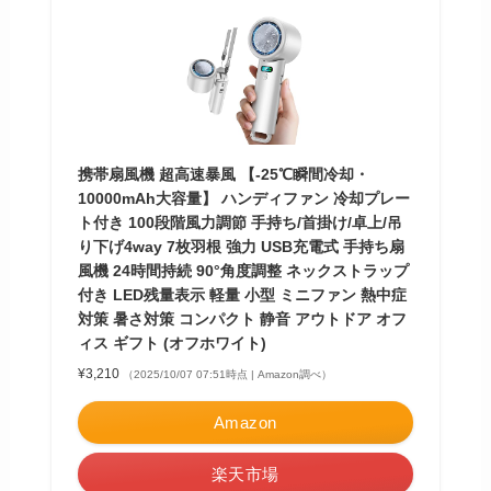
携帯扇風機 超高速暴風 【-25℃瞬間冷却・
10000mAh大容量】 ハンディファン 冷却プレー
ト付き 100段階風力調節 手持ち/首掛け/卓上/吊
り下げ4way 7枚羽根 強力 USB充電式 手持ち扇
風機 24時間持続 90°角度調整 ネックストラップ
付き LED残量表示 軽量 小型 ミニファン 熱中症
対策 暑さ対策 コンパクト 静音 アウトドア オフ
ィス ギフト (オフホワイト)
¥3,210
（2025/10/07 07:51時点 | Amazon調べ）
Amazon
楽天市場