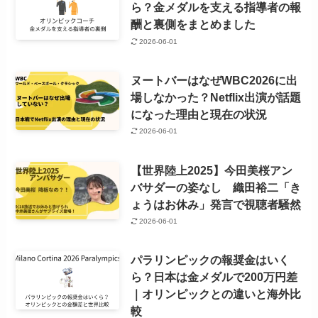
ら？金メダルを支える指導者の報
酬と裏側をまとめました
2026-06-01
ヌートバーはなぜWBC2026に出
場しなかった？Netflix出演が話題
になった理由と現在の状況
2026-06-01
【世界陸上2025】今田美桜アン
バサダーの姿なし 織田裕二「き
ょうはお休み」発言で視聴者騒然
2026-06-01
パラリンピックの報奨金はいく
ら？日本は金メダルで200万円差
｜オリンピックとの違いと海外比
較