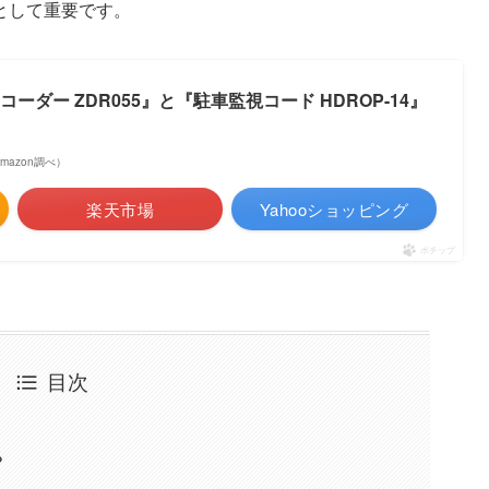
として重要です。
ーダー ZDR055』と『駐車監視コード HDROP-14』
 Amazon調べ）
楽天市場
Yahooショッピング
ポチップ
目次
？