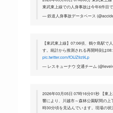
東武東上線での人身事故は今年6件目
— 鉄道人身事故データベース (@accident
【東武東上線】07:06頃、鶴ケ島駅
す。統計から推測される再開時刻は08:
pic.twitter.com/fOIJZ9z9Lp
— レスキューナウ 交通チーム (@level4
2026年03月05日 07時16分01秒
響により、川越市～森林公園駅間の上
時30分頃を見込んでいます。現場の状