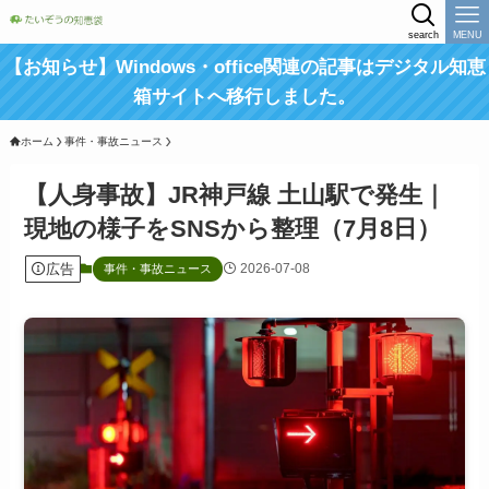
search
MENU
【お知らせ】Windows・office関連の記事はデジタル知恵
箱サイトへ移行しました。
ホーム
事件・事故ニュース
【人身事故】JR神戸線 土山駅で発生｜
現地の様子をSNSから整理（7月8日）
広告
2026-07-08
事件・事故ニュース