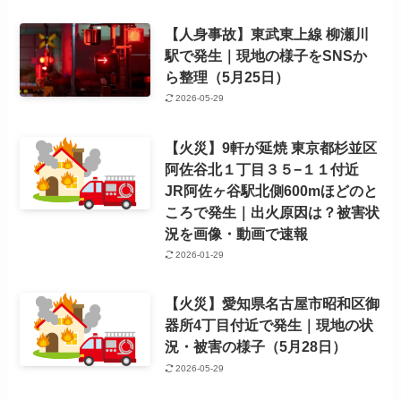
【人身事故】東武東上線 柳瀬川
駅で発生｜現地の様子をSNSか
ら整理（5月25日）
2026-05-29
【火災】9軒が延焼 東京都杉並区
阿佐谷北１丁目３５−１１付近
JR阿佐ヶ谷駅北側600mほどのと
ころで発生｜出火原因は？被害状
況を画像・動画で速報
2026-01-29
【火災】愛知県名古屋市昭和区御
器所4丁目付近で発生｜現地の状
況・被害の様子（5月28日）
2026-05-29