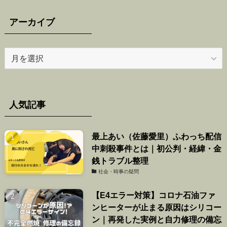
アーカイブ
ア
ー
カ
イ
ブ
人気記事
最上あい（佐藤愛里）ふわっち配信
中刺殺事件とは｜初公判・経緯・金
銭トラブル整理
社会・時事の疑問
【E4エラー対策】コロナ石油ファ
ンヒーターが止まる原因はシリコー
ン｜再発した実例と自力修理の備忘