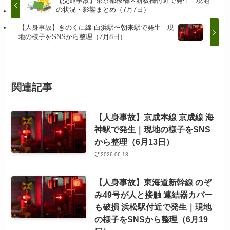
【交通事故】東京都板橋区新板橋付近で発生｜現地
の状況・影響まとめ（7月7日）
【人身事故】きのくに線 白浜駅〜朝来駅で発生｜現
地の様子をSNSから整理（7月8日）
関連記事
【人身事故】京成本線 京成線 海
神駅で発生｜現地の様子をSNS
から整理（6月13日）
2026-06-13
【人身事故】東海道新幹線 のぞ
み49号が人と接触 連結器カバー
も破損 浜松駅付近で発生｜現地
の様子をSNSから整理（6月19