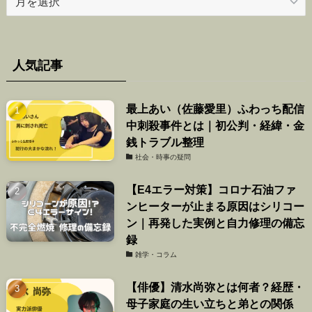
ー
カ
イ
ブ
人気記事
最上あい（佐藤愛里）ふわっち配信
中刺殺事件とは｜初公判・経緯・金
銭トラブル整理
社会・時事の疑問
【E4エラー対策】コロナ石油ファ
ンヒーターが止まる原因はシリコー
ン｜再発した実例と自力修理の備忘
録
雑学・コラム
【俳優】清水尚弥とは何者？経歴・
母子家庭の生い立ちと弟との関係