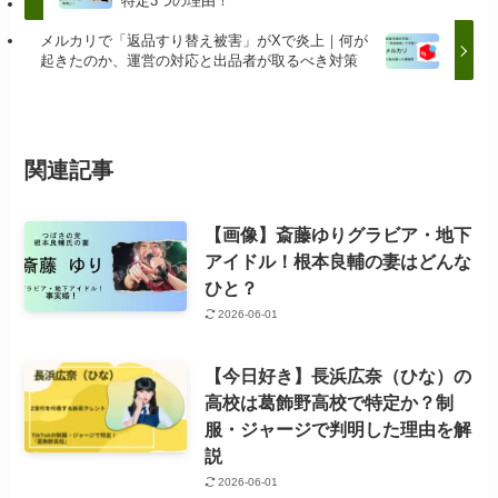
特定3つの理由！
メルカリで「返品すり替え被害」がXで炎上｜何が
起きたのか、運営の対応と出品者が取るべき対策
関連記事
【画像】斎藤ゆりグラビア・地下
アイドル！根本良輔の妻はどんな
ひと？
2026-06-01
【今日好き】長浜広奈（ひな）の
高校は葛飾野高校で特定か？制
服・ジャージで判明した理由を解
説
2026-06-01