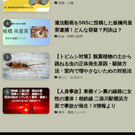
芸能・人物
違法動画をSNSに投稿した板橋尚皇
実逮捕！どんな容疑？判決は？
社会・時事の疑問
【トビムシ対策】観葉植物の土から
跳ねる虫の正体発生原因・駆除方
法・室内で増やさないための対処法
暮らし・お出かけ
【人身事故】東横イン裏の線路に女
性の遺体！相鉄線 二俣川駅横浜方
面で事故が発生！X情報より
事件・事故ニュース