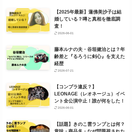
【2025年最新】蓮佛美沙子は結
婚している？噂と真相を徹底調
査！
2026-06-01
藤本ルナの夫・谷垣健治とは？年
齢差と『るろうに剣心』を支えた
経歴
2026-07-21
【コンプラ違反？】
LEONAGE（レオネージュ）イベ
ント全公演中止！誰が何をした！
2026-06-01
【話題】きのこ雲ランプとは何？
意味・商品名・なぜ問題視された