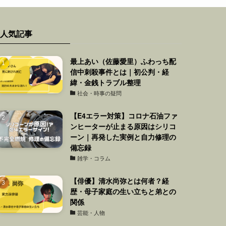
人気記事
最上あい（佐藤愛里）ふわっち配
信中刺殺事件とは｜初公判・経
緯・金銭トラブル整理
社会・時事の疑問
【E4エラー対策】コロナ石油ファ
ンヒーターが止まる原因はシリコ
ーン｜再発した実例と自力修理の
備忘録
雑学・コラム
【俳優】清水尚弥とは何者？経
歴・母子家庭の生い立ちと弟との
関係
芸能・人物