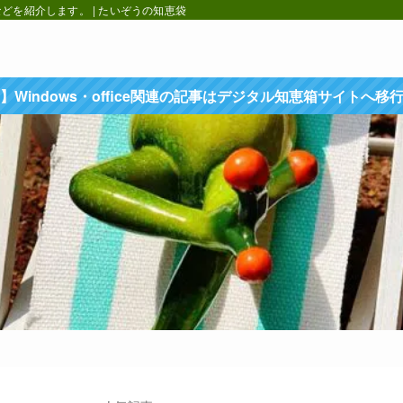
を紹介します。 | たいぞうの知恵袋
】Windows・office関連の記事はデジタル知恵箱サイトへ移