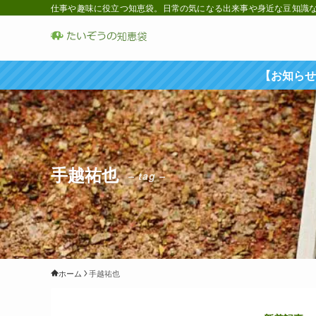
仕事や趣味に役立つ知恵袋。日常の気になる出来事や身近な豆知識など
【お知らせ
手越祐也
– tag –
ホーム
手越祐也