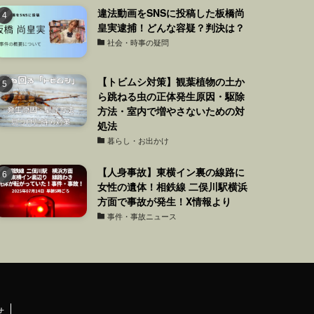
違法動画をSNSに投稿した板橋尚
皇実逮捕！どんな容疑？判決は？
社会・時事の疑問
【トビムシ対策】観葉植物の土か
ら跳ねる虫の正体発生原因・駆除
方法・室内で増やさないための対
処法
暮らし・お出かけ
【人身事故】東横イン裏の線路に
女性の遺体！相鉄線 二俣川駅横浜
方面で事故が発生！X情報より
事件・事故ニュース
せ