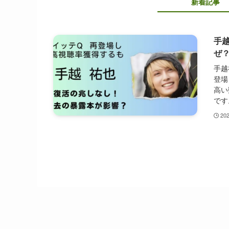
新着記事
手
ぜ
手越
登場
高い
です
20