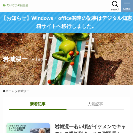
search
MENU
【お知らせ】Windows・office関連の記事はデジタル知恵
箱サイトへ移行しました。
岩城滉一
– tag –
ホーム
岩城滉一
新着記事
人気記事
岩城滉一若い頃がイケメンでキャ