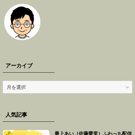
アーカイブ
ア
ー
カ
イ
ブ
人気記事
最上あい（佐藤愛里）ふわっち配信