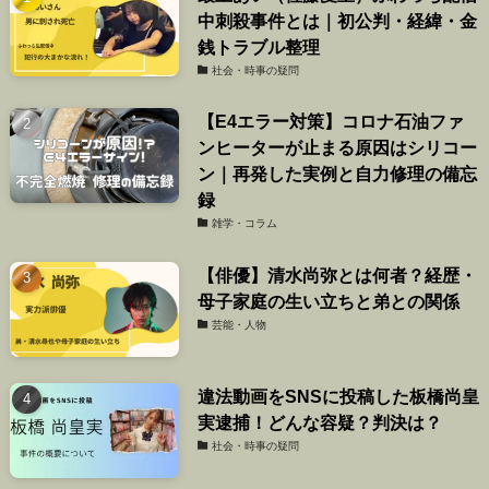
中刺殺事件とは｜初公判・経緯・金
銭トラブル整理
社会・時事の疑問
【E4エラー対策】コロナ石油ファ
ンヒーターが止まる原因はシリコー
ン｜再発した実例と自力修理の備忘
録
雑学・コラム
【俳優】清水尚弥とは何者？経歴・
母子家庭の生い立ちと弟との関係
芸能・人物
違法動画をSNSに投稿した板橋尚皇
実逮捕！どんな容疑？判決は？
社会・時事の疑問