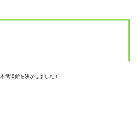
。
』
日本武道館を沸かせました！