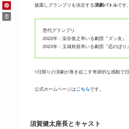
披露しグランプリを決定する
演劇バトル
です
歴代グランプリ
2022年：染谷俊之率いる劇団『ズッ友』
2023年：玉城裕規率いる劇団『恋のぼり
1日限りの演劇が巻き起こす奇跡的な感動で
公式ホームページは
こちら
です。
須賀健太座長とキャスト