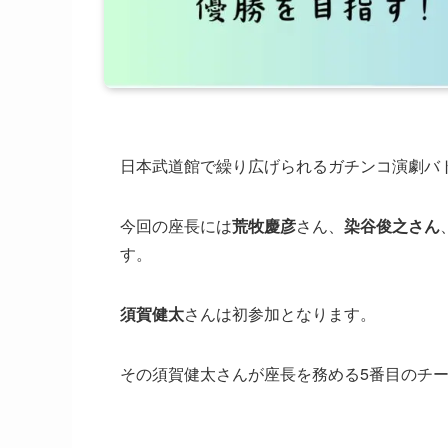
日本武道館で繰り広げられるガチンコ演劇バトル
今回の座長には
荒牧慶彦
さん、
染谷俊之さん
す。
須賀健太
さんは初参加となります。
その須賀健太さんが座長を務める5番目のチ