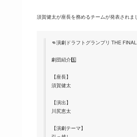
須賀健太が座長を務めるチームが発表されま
👊演劇ドラフトグランプリ THE FINAL
劇団紹介5️⃣
【座長】
須賀健太
【演出】
川尻恵太
【演劇テーマ】
引っ越し