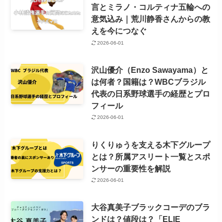
言とミラノ・コルティナ五輪への
意気込み｜荒川静香さんからの教
えを今につなぐ
2026-06-01
沢山優介（Enzo Sawayama）と
は何者？国籍は？WBCブラジル
代表の日系野球選手の経歴とプロ
フィール
2026-06-01
りくりゅうを支える木下グループ
とは？所属アスリート一覧とスポ
ンサーの重要性を解説
2026-06-01
大谷真美子ブラックコーデのブラ
ンドは？値段は？「ELIE