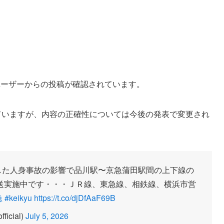
ったユーザーからの投稿が確認されています。
ていますが、内容の正確性については今後の発表で変更され
発生した人身事故の影響で品川駅〜京急蒲田駅間の上下線の
送実施中です・・・ＪＲ線、東急線、相鉄線、横浜市営
急
#keikyu
https://t.co/djDfAaF69B
cial)
July 5, 2026