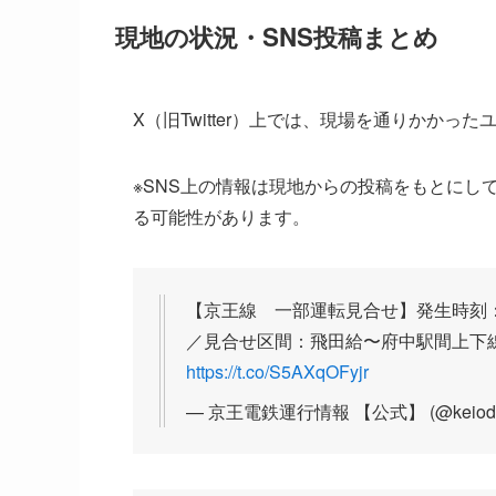
現地の状況・SNS投稿まとめ
X（旧Twitter）上では、現場を通りかか
※SNS上の情報は現地からの投稿をもとにし
る可能性があります。
【京王線 一部運転見合せ】発生時刻
／見合せ区間：飛田給〜府中駅間上下
https://t.co/S5AXqOFyjr
— 京王電鉄運行情報 【公式】 (@keioden