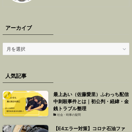
アーカイブ
ア
ー
カ
イ
ブ
人気記事
最上あい（佐藤愛里）ふわっち配信
中刺殺事件とは｜初公判・経緯・金
銭トラブル整理
社会・時事の疑問
【E4エラー対策】コロナ石油ファ