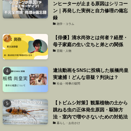
ンヒーターが止まる原因はシリコー
ン｜再発した実例と自力修理の備忘
録
雑学・コラム
【俳優】清水尚弥とは何者？経歴・
母子家庭の生い立ちと弟との関係
芸能・人物
違法動画をSNSに投稿した板橋尚皇
実逮捕！どんな容疑？判決は？
社会・時事の疑問
【トビムシ対策】観葉植物の土から
跳ねる虫の正体発生原因・駆除方
法・室内で増やさないための対処法
暮らし・お出かけ