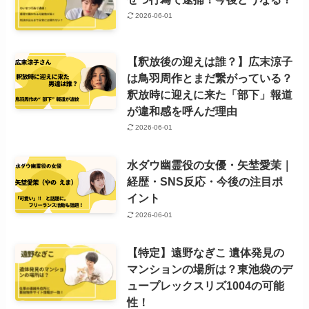
2026-06-01
【釈放後の迎えは誰？】広末涼子
は鳥羽周作とまだ繋がっている？
釈放時に迎えに来た「部下」報道
が違和感を呼んだ理由
2026-06-01
水ダウ幽霊役の女優・矢埜愛茉｜
経歴・SNS反応・今後の注目ポ
イント
2026-06-01
【特定】遠野なぎこ 遺体発見の
マンションの場所は？東池袋のデ
ュープレックスリズ1004の可能
性！