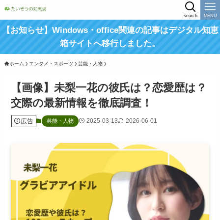
search
MENU
【お知らせ】Windows・office関連の記事はデジタル知恵
箱サイトへ移行しました。
ホーム
エンタメ・スポーツ
芸能・人物
【画像】未梨一花の彼氏は？恋愛歴は？
交際の最新情報を徹底調査！
広告
2025-03-13
2026-06-01
芸能・人物