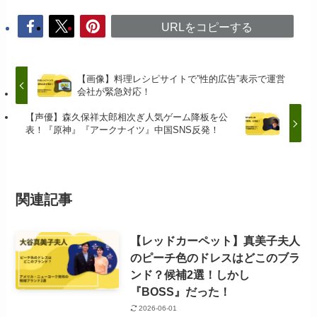
URLをコピーする
【画像】料理レシピサイトで”性的広告”表示で運営
会社が緊急対応！
【声優】森久保祥太郎相次ぎ人気ゲーム降板を公
表！『原神』『アークナイツ』中国SNS反発！
関連記事
【レッドカーペット】真美子夫人
のピーチ色のドレスはどこのブラ
ンド？候補2選！しかし
『BOSS』だった！
2026-06-01