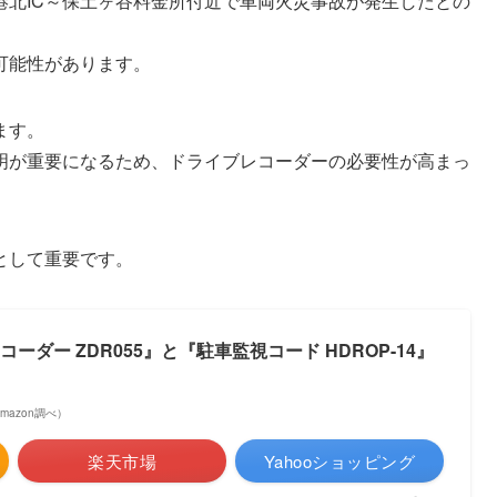
り 港北IC～保土ヶ谷料金所付近で車両火災事故が発生したとの
可能性があります。
ます。
明が重要になるため、ドライブレコーダーの必要性が高まっ
として重要です。
ーダー ZDR055』と『駐車監視コード HDROP-14』
 Amazon調べ）
楽天市場
Yahooショッピング