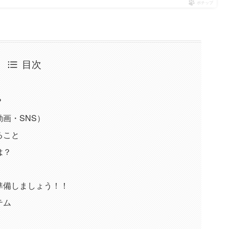
ポチップ
目次
？
画・SNS）
ること
は？
準備しましょう！！
テム