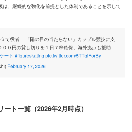
規模は、継続的な強化を前提とした体制であることを示して
陰の立て役者 「陽の目の当たらない」カップル競技に支
０００円の貸し切りを１日７枠確保、海外拠点も援助
スケート
#figureskating
pic.twitter.com/5TTqiForBy
hi)
February 17, 2026
ート一覧（2026年2月時点）