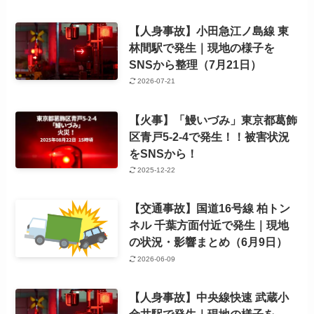
【人身事故】小田急江ノ島線 東
林間駅で発生｜現地の様子を
SNSから整理（7月21日）
2026-07-21
【火事】「鰻いづみ」東京都葛飾
区青戸5-2-4で発生！！被害状況
をSNSから！
2025-12-22
【交通事故】国道16号線 柏トン
ネル 千葉方面付近で発生｜現地
の状況・影響まとめ（6月9日）
2026-06-09
【人身事故】中央線快速 武蔵小