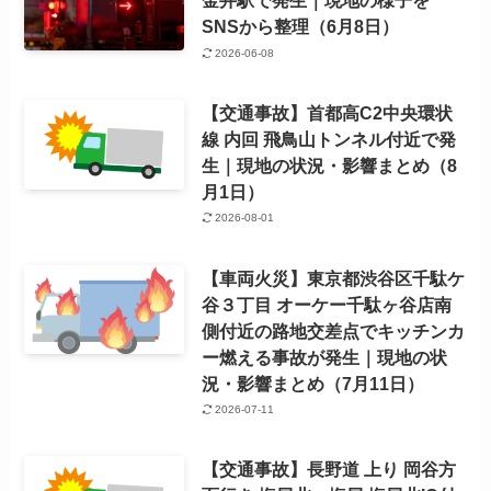
金井駅で発生｜現地の様子を
SNSから整理（6月8日）
2026-06-08
【交通事故】首都高C2中央環状
線 内回 飛鳥山トンネル付近で発
生｜現地の状況・影響まとめ（8
月1日）
2026-08-01
【車両火災】東京都渋谷区千駄ケ
谷３丁目 オーケー千駄ヶ谷店南
側付近の路地交差点でキッチンカ
ー燃える事故が発生｜現地の状
況・影響まとめ（7月11日）
2026-07-11
【交通事故】長野道 上り 岡谷方