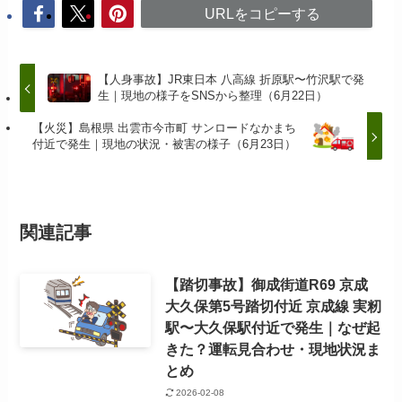
URLをコピーする
【人身事故】JR東日本 八高線 折原駅〜竹沢駅で発
生｜現地の様子をSNSから整理（6月22日）
【火災】島根県 出雲市今市町 サンロードなかまち
付近で発生｜現地の状況・被害の様子（6月23日）
関連記事
【踏切事故】御成街道R69 京成
大久保第5号踏切付近 京成線 実籾
駅〜大久保駅付近で発生｜なぜ起
きた？運転見合わせ・現地状況ま
とめ
2026-02-08