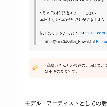
2月12日(水) 配信スタートに従い
本日より配信の予約取りができます💡
以下のリンクからどうぞ⬇️
https://t.co/
— 河北彩伽 (@Saika_Kawakita)
Februa
※高橋藍さんとの報道の真偽につい
は不明のままです。
モデル・アーティストとしての活