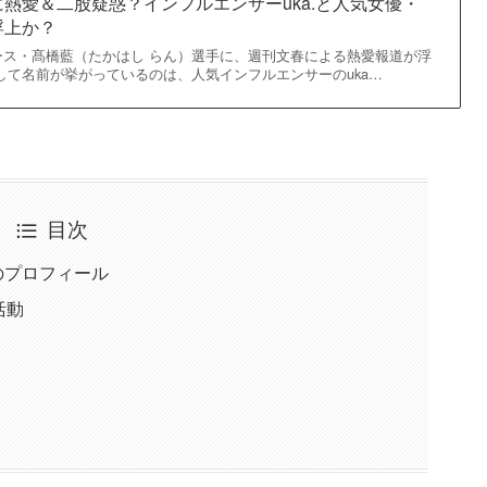
熱愛＆二股疑惑？インフルエンサーuka.と人気女優・
浮上か？
ース・髙橋藍（たかはし らん）選手に、週刊文春による熱愛報道が浮
して名前が挙がっているのは、人気インフルエンサーのuka…
目次
のプロフィール
活動