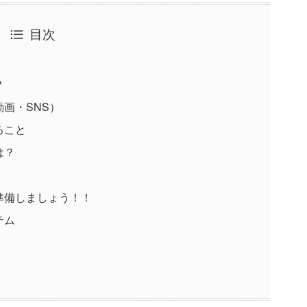
目次
？
画・SNS）
ること
は？
準備しましょう！！
テム