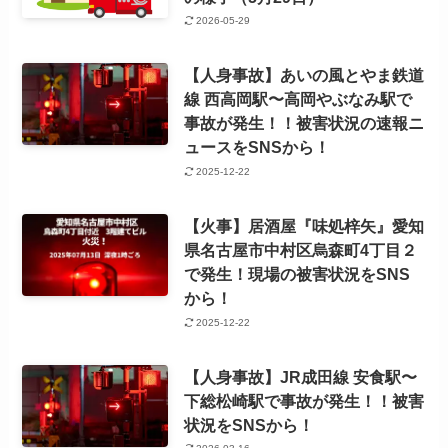
2026-05-29
【人身事故】あいの風とやま鉄道
線 西高岡駅〜高岡やぶなみ駅で
事故が発生！！被害状況の速報ニ
ュースをSNSから！
2025-12-22
【火事】居酒屋『味処梓矢』愛知
県名古屋市中村区烏森町4丁目２
で発生！現場の被害状況をSNS
から！
2025-12-22
【人身事故】JR成田線 安食駅〜
下総松崎駅で事故が発生！！被害
状況をSNSから！