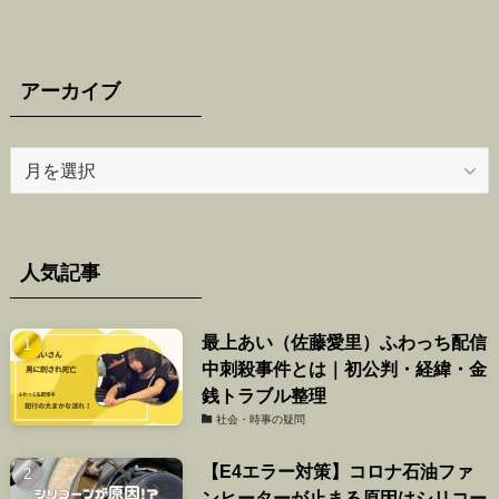
アーカイブ
ア
ー
カ
イ
ブ
人気記事
最上あい（佐藤愛里）ふわっち配信
中刺殺事件とは｜初公判・経緯・金
銭トラブル整理
社会・時事の疑問
【E4エラー対策】コロナ石油ファ
ンヒーターが止まる原因はシリコー