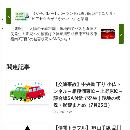
【女子バレー】ポーランド代表8番は誰？ユリタ・
ピアセツカが「かわいい」と話題
【速報】「太陽の子幼稚園」敷地内でバスと倉庫火
災発生！園児への被害は？神奈川県相模原市緑区原
宿南3丁目6の被害状況をSNSから！
関連記事
【交通事故】中央道 下り 小仏ト
ンネル～相模湖東IC～上野原IC～
談合坂SA付近で発生｜現地の状
況・影響まとめ（7月25日）
2026-07-25
【停電トラブル】JR山手線 品川