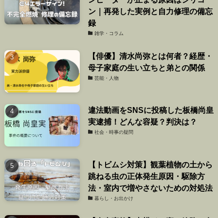
ン｜再発した実例と自力修理の備忘
録
雑学・コラム
【俳優】清水尚弥とは何者？経歴・
母子家庭の生い立ちと弟との関係
芸能・人物
違法動画をSNSに投稿した板橋尚皇
実逮捕！どんな容疑？判決は？
社会・時事の疑問
【トビムシ対策】観葉植物の土から
跳ねる虫の正体発生原因・駆除方
法・室内で増やさないための対処法
暮らし・お出かけ