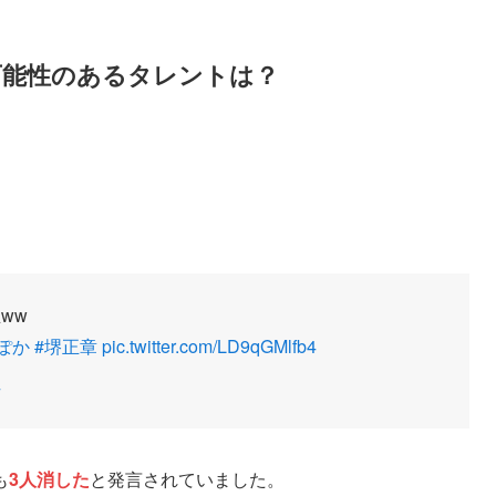
可能性のあるタレントは？
ww
ぽか
#堺正章
pic.twitter.com/LD9qGMlfb4
4
も
3人消した
と発言されていました。