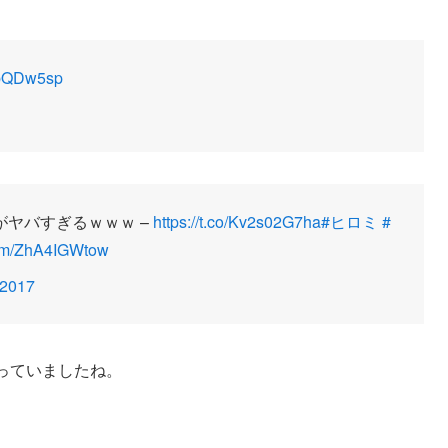
ObQDw5sp
ヤバすぎるｗｗｗ –
https://t.co/Kv2s02G7ha
#ヒロミ
#
.com/ZhA4IGWtow
, 2017
っていましたね。