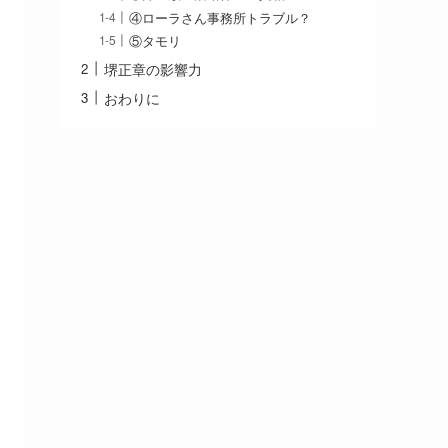
④ローラさん事務所トラブル？
⑤タモリ
堺正章の影響力
おわりに