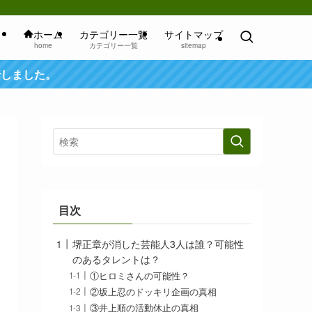
ホーム
カテゴリー一覧
サイトマップ
home
カテゴリー一覧
sitemap
行しました。
目次
堺正章が消した芸能人3人は誰？可能性
のあるタレントは？
①ヒロミさんの可能性？
②坂上忍のドッキリ企画の真相
③井上順の活動休止の真相