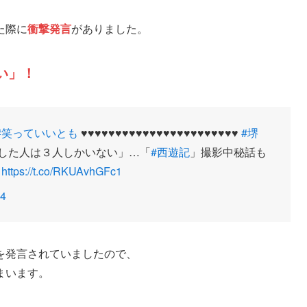
た際に
衝撃発言
がありました。
い」！
#笑っていいとも
♥♥♥♥♥♥♥♥♥♥♥♥♥♥♥♥♥♥♥♥♥♥♥
#堺
した人は３人しかいない」…「
#西遊記
」撮影中秘話も
https://t.co/RKUAvhGFc1
24
を発言されていましたので、
まいます。