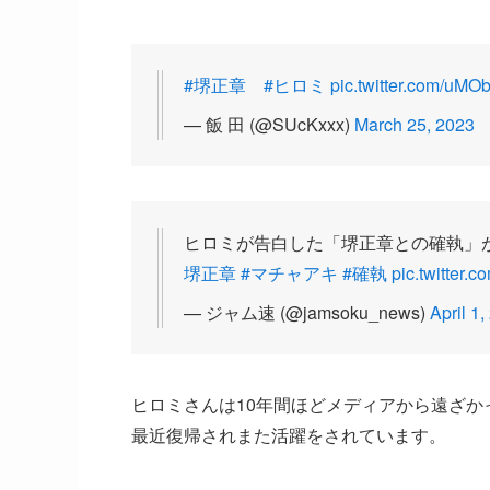
#堺正章
#ヒロミ
pic.twitter.com/uM
— 飯 田 (@SUcKxxx)
March 25, 2023
ヒロミが告白した「堺正章との確執」が
堺正章
#マチャアキ
#確執
pic.twitter
— ジャム速 (@jamsoku_news)
April 1
ヒロミさんは10年間ほどメディアから遠ざか
最近復帰されまた活躍をされています。