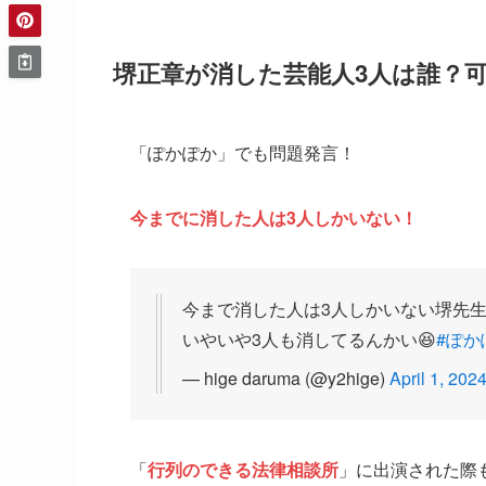
堺正章が消した芸能人3人は誰？
「ぽかぽか」でも問題発言！
今までに消した人は3人しかいない！
今まで消した人は3人しかいない堺先生
いやいや3人も消してるんかい😆
#ぽか
— hige daruma (@y2hige)
April 1, 202
「
行列のできる法律相談所
」に出演された際