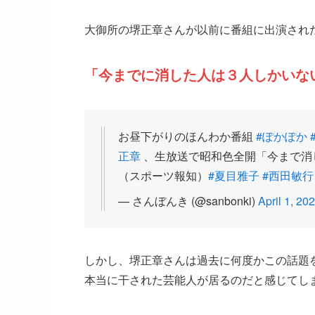
大御所の堺正章さんが以前に番組に出演され
「今までに消した人は３人しかいな
お昼下がりのほんわか番組
#ぽかぽか
正章
、生放送で昭和色全開「今まで消
（スポーツ報知）
#夏目雅子
#西田敏行
— さんぼんき (@sanbonki)
April 1, 20
しかし、堺正章さんは過去に何度かこの話題
本当に干された芸能人が居るのだと感じてし