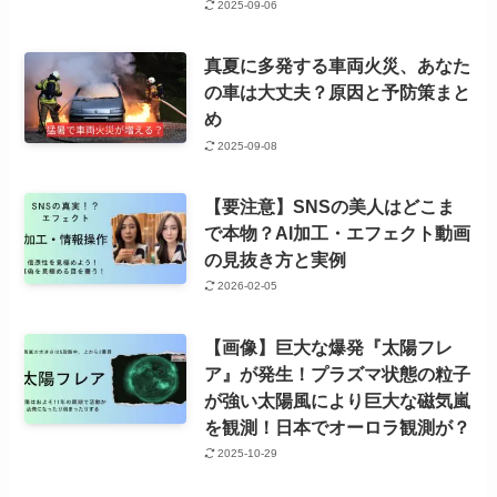
2025-09-06
真夏に多発する車両火災、あなた
の車は大丈夫？原因と予防策まと
め
2025-09-08
【要注意】SNSの美人はどこま
で本物？AI加工・エフェクト動画
の見抜き方と実例
2026-02-05
【画像】巨大な爆発『太陽フレ
ア』が発生！プラズマ状態の粒子
が強い太陽風により巨大な磁気嵐
を観測！日本でオーロラ観測が？
2025-10-29