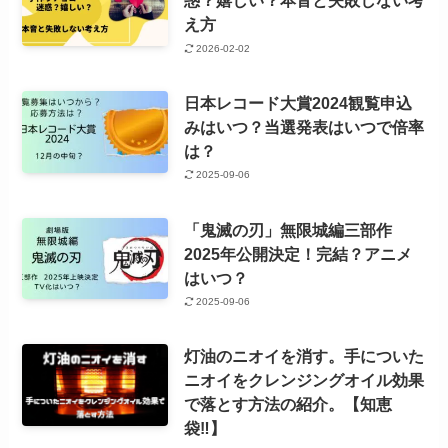
惑？嬉しい？本音と失敗しない考
え方
2026-02-02
日本レコード大賞2024観覧申込
みはいつ？当選発表はいつで倍率
は？
2025-09-06
「鬼滅の刃」無限城編三部作
2025年公開決定！完結？アニメ
はいつ？
2025-09-06
灯油のニオイを消す。手についた
ニオイをクレンジングオイル効果
で落とす方法の紹介。【知恵
袋‼】