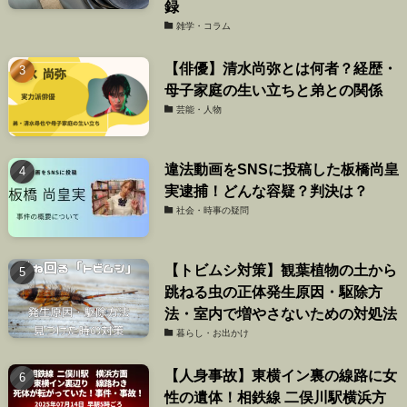
録
雑学・コラム
【俳優】清水尚弥とは何者？経歴・
母子家庭の生い立ちと弟との関係
芸能・人物
違法動画をSNSに投稿した板橋尚皇
実逮捕！どんな容疑？判決は？
社会・時事の疑問
【トビムシ対策】観葉植物の土から
跳ねる虫の正体発生原因・駆除方
法・室内で増やさないための対処法
暮らし・お出かけ
【人身事故】東横イン裏の線路に女
性の遺体！相鉄線 二俣川駅横浜方