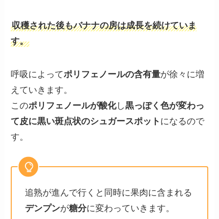
収穫された後もバナナの房は成長を続けていま
す。
呼吸によって
ポリフェノールの含有量
が徐々に増
えていきます。
この
ポリフェノールが酸化
し
黒っぽく色が変わっ
て皮に黒い斑点状のシュガースポット
になるので
す。
追熟が進んで行くと同時に果肉に含まれる
デンプン
が
糖分
に変わっていきます。