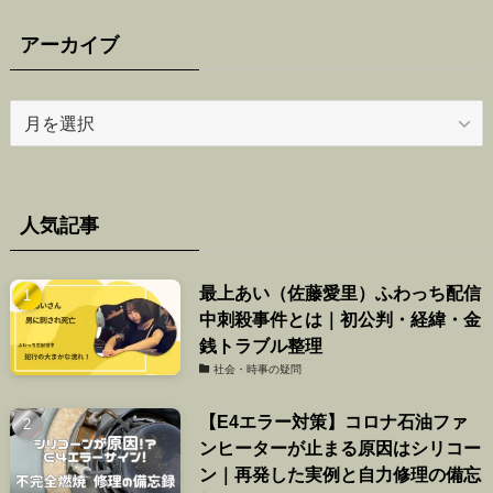
アーカイブ
ア
ー
カ
イ
ブ
人気記事
最上あい（佐藤愛里）ふわっち配信
中刺殺事件とは｜初公判・経緯・金
銭トラブル整理
社会・時事の疑問
【E4エラー対策】コロナ石油ファ
ンヒーターが止まる原因はシリコー
ン｜再発した実例と自力修理の備忘