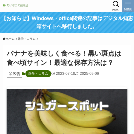
search
MENU
【お知らせ】Windows・office関連の記事はデジタル知恵
箱サイトへ移行しました。
ホーム
雑学・コラム
バナナを美味しく食べる！黒い斑点は
食べ頃サイン！最適な保存方法は？
広告
2023-07-18
2025-09-06
雑学・コラム