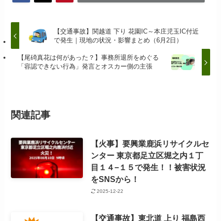
【交通事故】関越道 下り 花園IC～本庄児玉IC付近
で発生｜現地の状況・影響まとめ（6月2日）
【尾碕真花は何があった？】事務所退所をめぐる
「容認できない行為」発言とオスカー側の主張
関連記事
【火事】要興業鹿浜リサイクルセ
ンター 東京都足立区堀之内１丁
目１４−１５で発生！！被害状況
をSNSから！
2025-12-22
【交通事故】東北道 上り 福島西