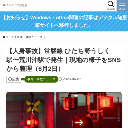
search
MENU
【お知らせ】Windows・office関連の記事はデジタル知恵
箱サイトへ移行しました。
ホーム
事件・事故ニュース
【人身事故】常磐線 ひたち野うしく
駅〜荒川沖駅で発生｜現地の様子をSNS
から整理（6月2日）
広告
2026-06-02
事件・事故ニュース