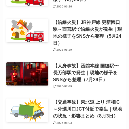
2026-06-26
【沿線火災】JR神戸線 更新園口
駅～西宮駅で沿線火災が発生｜現
地の様子をSNSから整理（5月24
日）
2026-05-29
【人身事故】函館本線 国縫駅〜
長万部駅で発生｜現地の様子を
SNSから整理（7月29日）
2026-07-29
【交通事故】東北道 上り 浦和IC
～外環川口JCT付近で発生｜現地
の状況・影響まとめ（8月3日）
2026-08-03