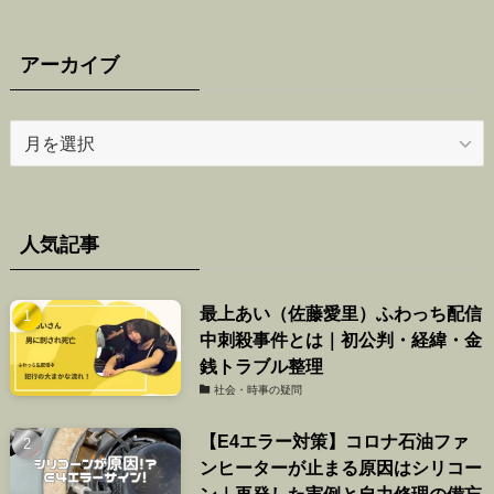
アーカイブ
ア
ー
カ
イ
ブ
人気記事
最上あい（佐藤愛里）ふわっち配信
中刺殺事件とは｜初公判・経緯・金
銭トラブル整理
社会・時事の疑問
【E4エラー対策】コロナ石油ファ
ンヒーターが止まる原因はシリコー