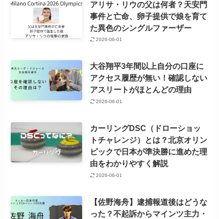
アリサ・リウの父は何者？天安門
事件と亡命、卵子提供で娘を育て
た異色のシングルファーザー
2026-06-01
大谷翔平3年間以上自分の口座に
アクセス履歴が無い！確認しない
アスリートがほとんどの理由
2026-06-01
カーリングDSC（ドローショッ
トチャレンジ）とは？北京オリン
ピックで日本が準決勝に進めた理
由をわかりやすく解説
2026-06-01
【佐野海舟】逮捕報道後はどうな
った？不起訴からマインツ主力・