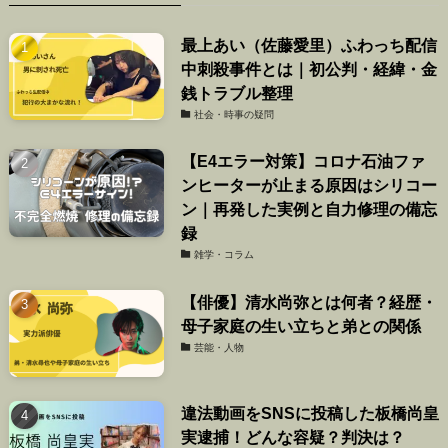
最上あい（佐藤愛里）ふわっち配信
中刺殺事件とは｜初公判・経緯・金
銭トラブル整理
社会・時事の疑問
【E4エラー対策】コロナ石油ファ
ンヒーターが止まる原因はシリコー
ン｜再発した実例と自力修理の備忘
録
雑学・コラム
【俳優】清水尚弥とは何者？経歴・
母子家庭の生い立ちと弟との関係
芸能・人物
違法動画をSNSに投稿した板橋尚皇
実逮捕！どんな容疑？判決は？