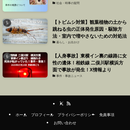
社会・時事の疑問
【トビムシ対策】観葉植物の土から
跳ねる虫の正体発生原因・駆除方
法・室内で増やさないための対処法
暮らし・お出かけ
【人身事故】東横イン裏の線路に女
性の遺体！相鉄線 二俣川駅横浜方
面で事故が発生！X情報より
事件・事故ニュース
ホーム
プロフィール
プライバシーポリシー
免責事項
お問い合わせ