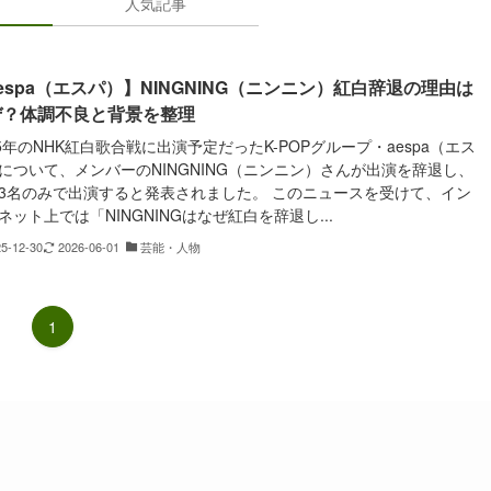
人気記事
espa（エスパ）】NINGNING（ニンニン）紅白辞退の理由は
ぜ？体調不良と背景を整理
25年のNHK紅白歌合戦に出演予定だったK-POPグループ・aespa（エス
について、メンバーのNINGNING（ニンニン）さんが出演を辞退し、
3名のみで出演すると発表されました。 このニュースを受けて、イン
ネット上では「NINGNINGはなぜ紅白を辞退し...
25-12-30
2026-06-01
芸能・人物
1