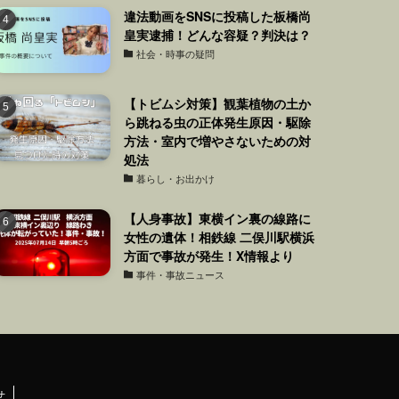
違法動画をSNSに投稿した板橋尚
皇実逮捕！どんな容疑？判決は？
社会・時事の疑問
【トビムシ対策】観葉植物の土か
ら跳ねる虫の正体発生原因・駆除
方法・室内で増やさないための対
処法
暮らし・お出かけ
【人身事故】東横イン裏の線路に
女性の遺体！相鉄線 二俣川駅横浜
方面で事故が発生！X情報より
事件・事故ニュース
せ