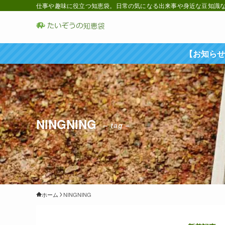
仕事や趣味に役立つ知恵袋。日常の気になる出来事や身近な豆知識など
【お知らせ
NINGNING
– tag –
ホーム
NINGNING