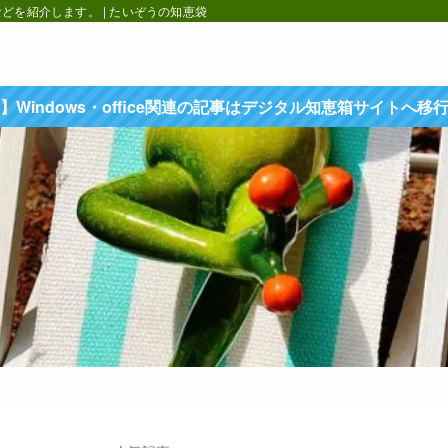
を紹介します。 | たいぞうの知恵袋
】Windows・office関連の記事はデジタル知恵箱サイトへ移