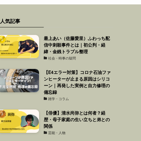
人気記事
最上あい（佐藤愛里）ふわっち配
信中刺殺事件とは｜初公判・経
緯・金銭トラブル整理
社会・時事の疑問
【E4エラー対策】コロナ石油ファ
ンヒーターが止まる原因はシリコ
ーン｜再発した実例と自力修理の
備忘録
雑学・コラム
【俳優】清水尚弥とは何者？経
歴・母子家庭の生い立ちと弟との
関係
芸能・人物