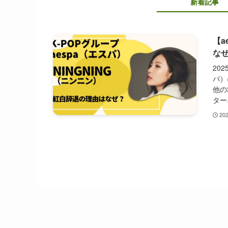
新着記事
【a
な
20
パ）
他の
ター
20