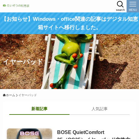
search
MENU
【お知らせ】Windows・office関連の記事はデジタル知恵
箱サイトへ移行しました。
イヤーパッド
– tag –
ホーム
イヤーパッド
新着記事
人気記事
BOSE QuietComfort