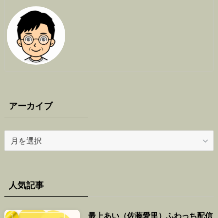
アーカイブ
ア
ー
カ
イ
ブ
人気記事
最上あい（佐藤愛里）ふわっち配信