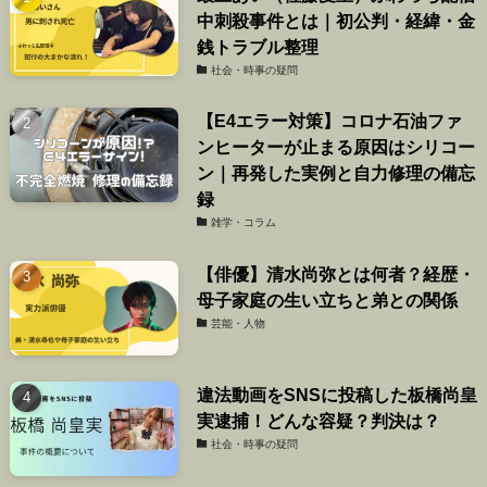
中刺殺事件とは｜初公判・経緯・金
銭トラブル整理
社会・時事の疑問
【E4エラー対策】コロナ石油ファ
ンヒーターが止まる原因はシリコー
ン｜再発した実例と自力修理の備忘
録
雑学・コラム
【俳優】清水尚弥とは何者？経歴・
母子家庭の生い立ちと弟との関係
芸能・人物
違法動画をSNSに投稿した板橋尚皇
実逮捕！どんな容疑？判決は？
社会・時事の疑問