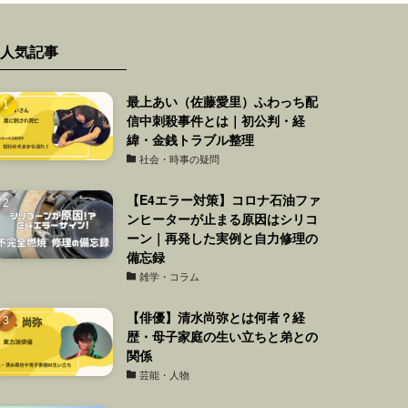
人気記事
最上あい（佐藤愛里）ふわっち配
信中刺殺事件とは｜初公判・経
緯・金銭トラブル整理
社会・時事の疑問
【E4エラー対策】コロナ石油ファ
ンヒーターが止まる原因はシリコ
ーン｜再発した実例と自力修理の
備忘録
雑学・コラム
【俳優】清水尚弥とは何者？経
歴・母子家庭の生い立ちと弟との
関係
芸能・人物