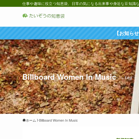
仕事や趣味に役立つ知恵袋。日常の気になる出来事や身近な豆知識など
【お知らせ
Billboard Women In Music
– tag –
ホーム
Billboard Women In Music