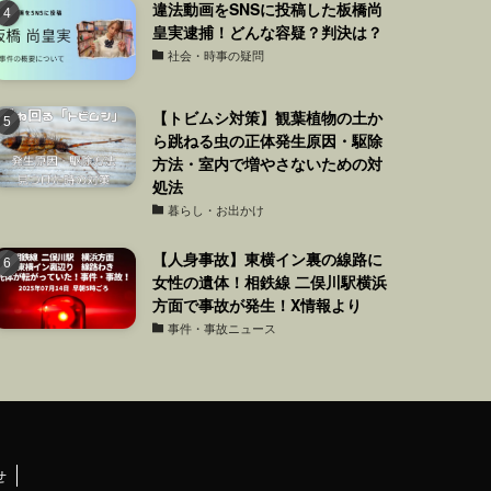
違法動画をSNSに投稿した板橋尚
皇実逮捕！どんな容疑？判決は？
社会・時事の疑問
【トビムシ対策】観葉植物の土か
ら跳ねる虫の正体発生原因・駆除
方法・室内で増やさないための対
処法
暮らし・お出かけ
【人身事故】東横イン裏の線路に
女性の遺体！相鉄線 二俣川駅横浜
方面で事故が発生！X情報より
事件・事故ニュース
せ