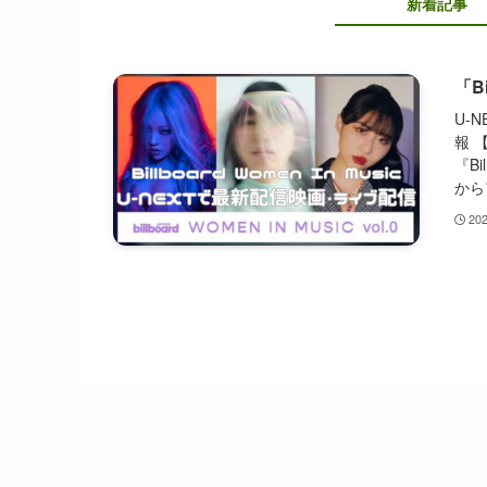
新着記事
「B
U-
報 【
『Bil
から
20