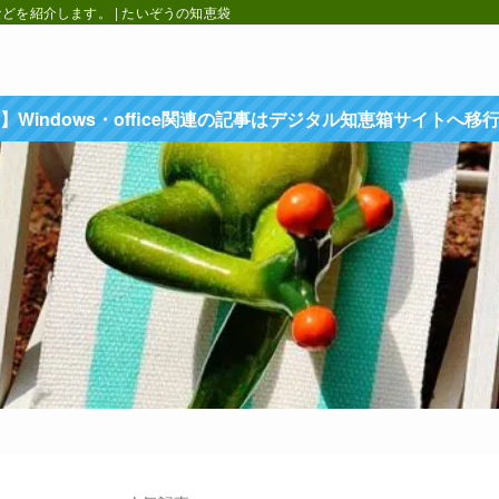
を紹介します。 | たいぞうの知恵袋
】Windows・office関連の記事はデジタル知恵箱サイトへ移