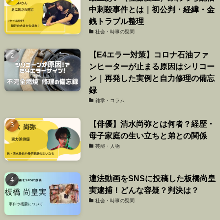
中刺殺事件とは｜初公判・経緯・金
銭トラブル整理
社会・時事の疑問
【E4エラー対策】コロナ石油ファ
ンヒーターが止まる原因はシリコー
ン｜再発した実例と自力修理の備忘
録
雑学・コラム
【俳優】清水尚弥とは何者？経歴・
母子家庭の生い立ちと弟との関係
芸能・人物
違法動画をSNSに投稿した板橋尚皇
実逮捕！どんな容疑？判決は？
社会・時事の疑問