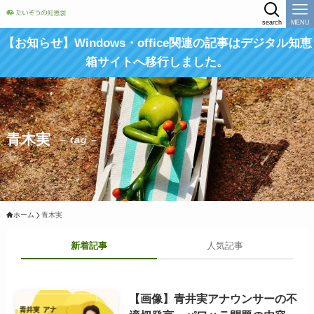
search
MENU
【お知らせ】Windows・office関連の記事はデジタル知恵
箱サイトへ移行しました。
青木実
– tag –
ホーム
青木実
新着記事
人気記事
【画像】青井実アナウンサーの不