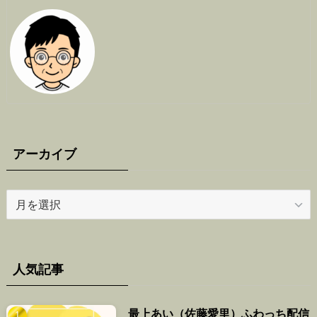
アーカイブ
ア
ー
カ
イ
ブ
人気記事
最上あい（佐藤愛里）ふわっち配信