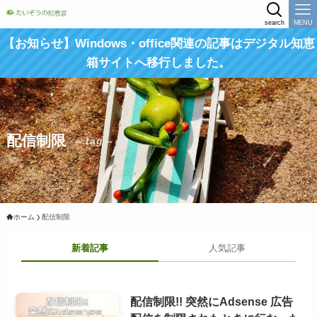
search
MENU
【お知らせ】Windows・office関連の記事はデジタル知恵
箱サイトへ移行しました。
配信制限
– tag –
ホーム
配信制限
新着記事
人気記事
配信制限!! 突然にAdsense 広告