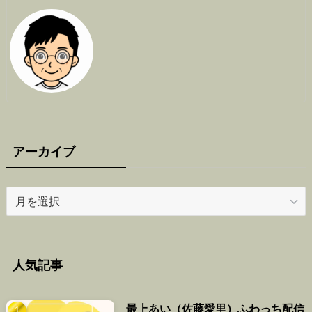
アーカイブ
ア
ー
カ
イ
ブ
人気記事
最上あい（佐藤愛里）ふわっち配信