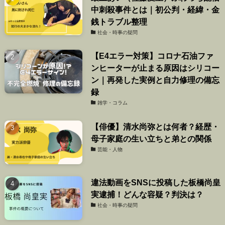
中刺殺事件とは｜初公判・経緯・金
銭トラブル整理
社会・時事の疑問
【E4エラー対策】コロナ石油ファ
ンヒーターが止まる原因はシリコー
ン｜再発した実例と自力修理の備忘
録
雑学・コラム
【俳優】清水尚弥とは何者？経歴・
母子家庭の生い立ちと弟との関係
芸能・人物
違法動画をSNSに投稿した板橋尚皇
実逮捕！どんな容疑？判決は？
社会・時事の疑問