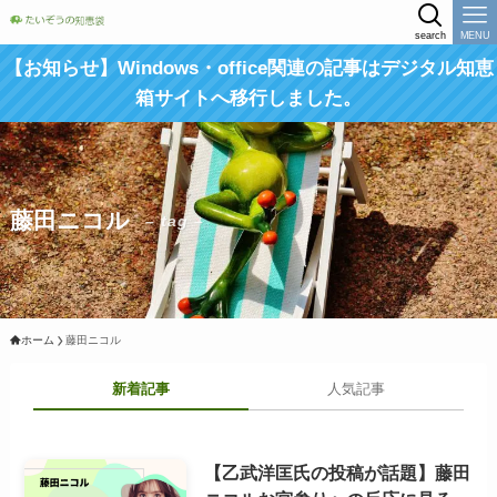
search
MENU
【お知らせ】Windows・office関連の記事はデジタル知恵
箱サイトへ移行しました。
藤田ニコル
– tag –
ホーム
藤田ニコル
新着記事
人気記事
【乙武洋匡氏の投稿が話題】藤田