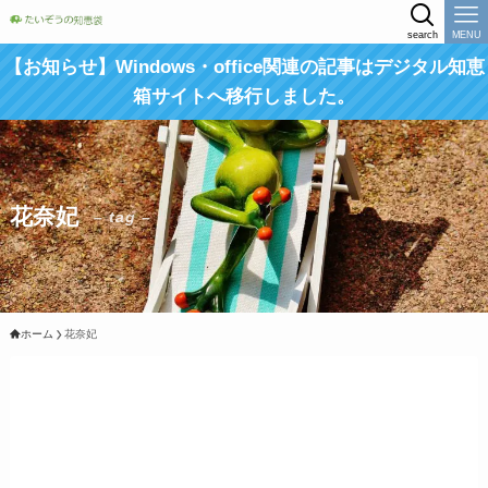
search
MENU
【お知らせ】Windows・office関連の記事はデジタル知恵
箱サイトへ移行しました。
花奈妃
– tag –
ホーム
花奈妃