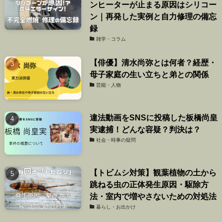
ンヒーターが止まる原因はシリコー
ン｜再発した実例と自力修理の備忘
録
雑学・コラム
【俳優】清水尚弥とは何者？経歴・
母子家庭の生い立ちと弟との関係
芸能・人物
違法動画をSNSに投稿した板橋尚皇
実逮捕！どんな容疑？判決は？
社会・時事の疑問
【トビムシ対策】観葉植物の土から
跳ねる虫の正体発生原因・駆除方
法・室内で増やさないための対処法
暮らし・お出かけ