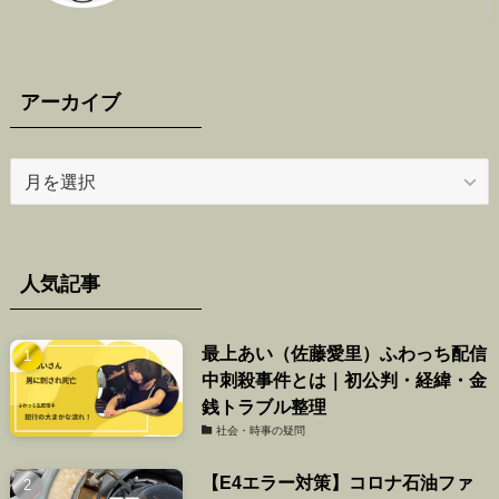
アーカイブ
ア
ー
カ
イ
ブ
人気記事
最上あい（佐藤愛里）ふわっち配信
中刺殺事件とは｜初公判・経緯・金
銭トラブル整理
社会・時事の疑問
【E4エラー対策】コロナ石油ファ