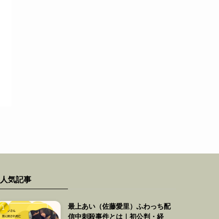
人気記事
最上あい（佐藤愛里）ふわっち配
信中刺殺事件とは｜初公判・経