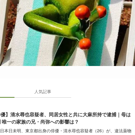
人気記事
俳優】清水尋也容疑者、同居女性と共に大麻所持で逮捕｜母は
別 唯一の家族の兄・尚弥への影響は？
3日本日未明、東京都出身の俳優・清水尋也容疑者（26）が、違法薬物