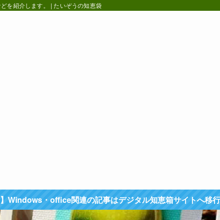
を紹介します。 | たいぞうの知恵袋
】Windows・office関連の記事はデジタル知恵箱サイトへ移