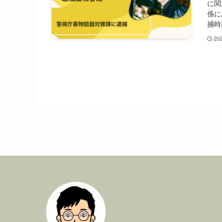
に関
係に
捕時
20