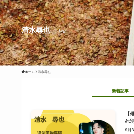
清水尋也
– tag –
ホーム
清水尋也
新着記事
【
死
9月