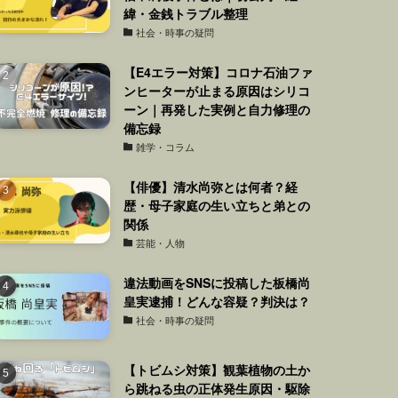
緯・金銭トラブル整理
社会・時事の疑問
【E4エラー対策】コロナ石油ファ
ンヒーターが止まる原因はシリコ
ーン｜再発した実例と自力修理の
備忘録
雑学・コラム
【俳優】清水尚弥とは何者？経
歴・母子家庭の生い立ちと弟との
関係
芸能・人物
違法動画をSNSに投稿した板橋尚
皇実逮捕！どんな容疑？判決は？
社会・時事の疑問
【トビムシ対策】観葉植物の土か
ら跳ねる虫の正体発生原因・駆除