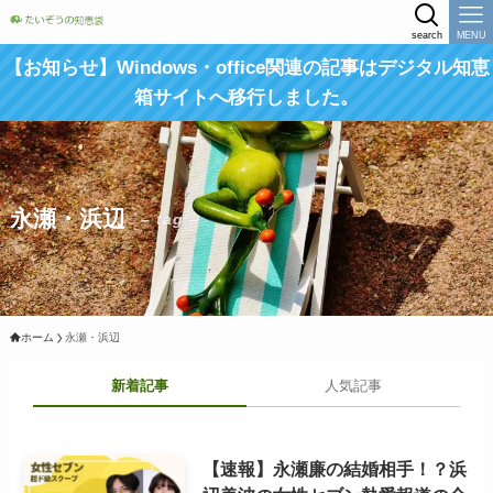
search
MENU
【お知らせ】Windows・office関連の記事はデジタル知恵
箱サイトへ移行しました。
永瀬・浜辺
– tag –
ホーム
永瀬・浜辺
新着記事
人気記事
【速報】永瀬廉の結婚相手！？浜