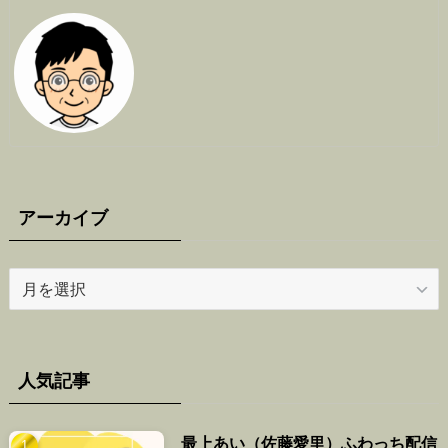
アーカイブ
ア
ー
カ
イ
ブ
人気記事
最上あい（佐藤愛里）ふわっち配信