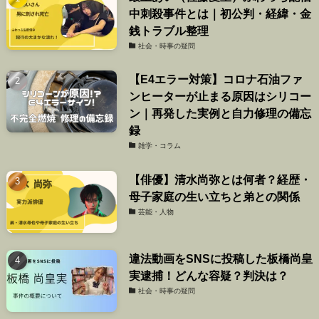
中刺殺事件とは｜初公判・経緯・金
銭トラブル整理
社会・時事の疑問
【E4エラー対策】コロナ石油ファ
ンヒーターが止まる原因はシリコー
ン｜再発した実例と自力修理の備忘
録
雑学・コラム
【俳優】清水尚弥とは何者？経歴・
母子家庭の生い立ちと弟との関係
芸能・人物
違法動画をSNSに投稿した板橋尚皇
実逮捕！どんな容疑？判決は？
社会・時事の疑問