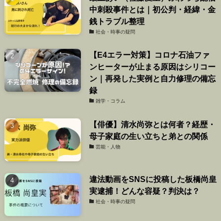
中刺殺事件とは｜初公判・経緯・金
銭トラブル整理
社会・時事の疑問
【E4エラー対策】コロナ石油ファ
ンヒーターが止まる原因はシリコー
ン｜再発した実例と自力修理の備忘
録
雑学・コラム
【俳優】清水尚弥とは何者？経歴・
母子家庭の生い立ちと弟との関係
芸能・人物
違法動画をSNSに投稿した板橋尚皇
実逮捕！どんな容疑？判決は？
社会・時事の疑問