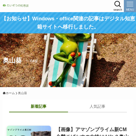
search
MENU
【お知らせ】Windows・office関連の記事はデジタル知恵
箱サイトへ移行しました。
奥山葵
– tag –
ホーム
奥山葵
新着記事
人気記事
【画像】アマゾンプライム新CM