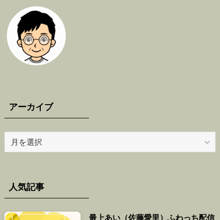
アーカイブ
ア
ー
カ
イ
ブ
人気記事
最上あい（佐藤愛里）ふわっち配信