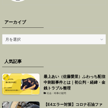
アーカイブ
ア
ー
カ
イ
ブ
人気記事
最上あい（佐藤愛里）ふわっち配信
中刺殺事件とは｜初公判・経緯・金
銭トラブル整理
社会・時事の疑問
【E4エラー対策】コロナ石油ファ