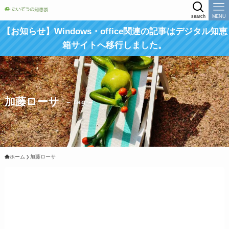
search
MENU
【お知らせ】Windows・office関連の記事はデジタル知恵
箱サイトへ移行しました。
加藤ローサ
– tag –
ホーム
加藤ローサ