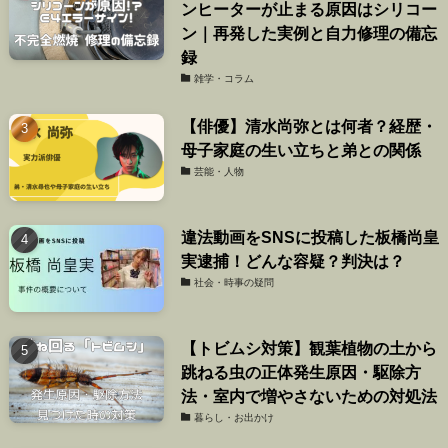
ンヒーターが止まる原因はシリコー
ン｜再発した実例と自力修理の備忘
録
雑学・コラム
【俳優】清水尚弥とは何者？経歴・
母子家庭の生い立ちと弟との関係
芸能・人物
違法動画をSNSに投稿した板橋尚皇
実逮捕！どんな容疑？判決は？
社会・時事の疑問
【トビムシ対策】観葉植物の土から
跳ねる虫の正体発生原因・駆除方
法・室内で増やさないための対処法
暮らし・お出かけ