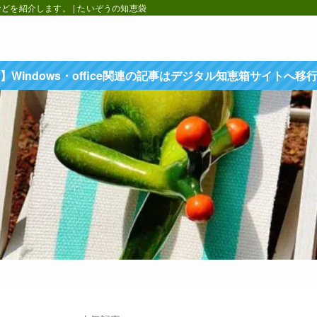
を紹介します。 | たいぞうの知恵袋
】Windows・office関連の記事はデジタル知恵箱サイトへ移