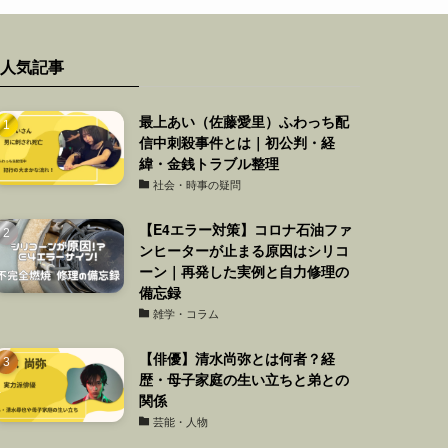
人気記事
最上あい（佐藤愛里）ふわっち配
信中刺殺事件とは｜初公判・経
緯・金銭トラブル整理
社会・時事の疑問
【E4エラー対策】コロナ石油ファ
ンヒーターが止まる原因はシリコ
ーン｜再発した実例と自力修理の
備忘録
雑学・コラム
【俳優】清水尚弥とは何者？経
歴・母子家庭の生い立ちと弟との
関係
芸能・人物