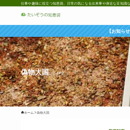
仕事や趣味に役立つ知恵袋。日常の気になる出来事や身近な豆知識など
【お知らせ
偽物大国
– tag –
ホーム
偽物大国