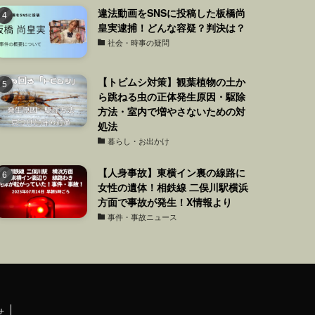
違法動画をSNSに投稿した板橋尚
皇実逮捕！どんな容疑？判決は？
社会・時事の疑問
【トビムシ対策】観葉植物の土か
ら跳ねる虫の正体発生原因・駆除
方法・室内で増やさないための対
処法
暮らし・お出かけ
【人身事故】東横イン裏の線路に
女性の遺体！相鉄線 二俣川駅横浜
方面で事故が発生！X情報より
事件・事故ニュース
せ