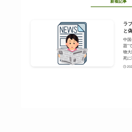
新着記事
ラブ
と
中国
題”
物大
死に
20