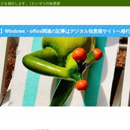
を紹介します。 | たいぞうの知恵袋
】Windows・office関連の記事はデジタル知恵箱サイトへ移