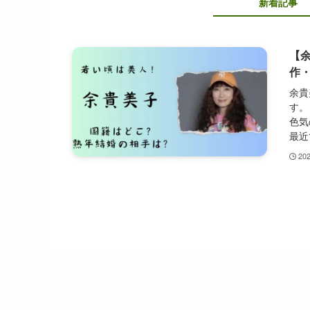
新着記事
【
作
余貴
す。
色気
最近
20