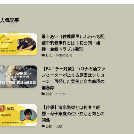
人気記事
最上あい（佐藤愛里）ふわっち配
信中刺殺事件とは｜初公判・経
緯・金銭トラブル整理
社会・時事の疑問
【E4エラー対策】コロナ石油ファ
ンヒーターが止まる原因はシリコ
ーン｜再発した実例と自力修理の
備忘録
雑学・コラム
【俳優】清水尚弥とは何者？経
歴・母子家庭の生い立ちと弟との
関係
芸能・人物