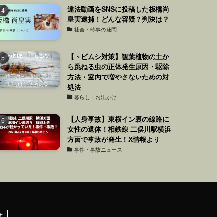
違法動画をSNSに投稿した板橋尚
皇実逮捕！どんな容疑？判決は？
社会・時事の疑問
【トビムシ対策】観葉植物の土か
ら跳ねる虫の正体発生原因・駆除
方法・室内で増やさないための対
処法
暮らし・お出かけ
【人身事故】東横イン裏の線路に
女性の遺体！相鉄線 二俣川駅横浜
方面で事故が発生！X情報より
事件・事故ニュース
せ