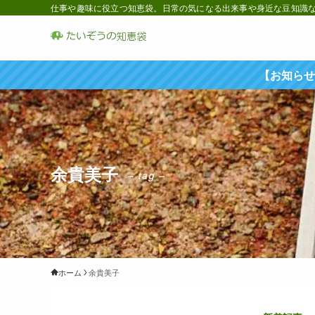
仕事や趣味に役立つ知恵袋。日常の気になる出来事や身近な豆知識など
【お知らせ
余貴美子
– tag –
ホーム
余貴美子