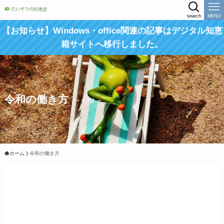
search
MENU
【お知らせ】Windows・office関連の記事はデジタル知恵
箱サイトへ移行しました。
令和の働き方
– tag –
ホーム
令和の働き方