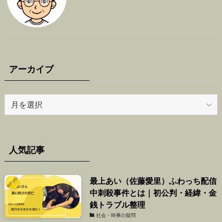
アーカイブ
ア
ー
カ
イ
ブ
人気記事
最上あい（佐藤愛里）ふわっち配信
中刺殺事件とは｜初公判・経緯・金
銭トラブル整理
社会・時事の疑問