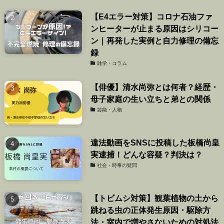
【E4エラー対策】コロナ石油ファ
ンヒーターが止まる原因はシリコー
ン｜再発した実例と自力修理の備忘
録
雑学・コラム
【俳優】清水尚弥とは何者？経歴・
母子家庭の生い立ちと弟との関係
芸能・人物
違法動画をSNSに投稿した板橋尚皇
実逮捕！どんな容疑？判決は？
社会・時事の疑問
【トビムシ対策】観葉植物の土から
跳ねる虫の正体発生原因・駆除方
法・室内で増やさないための対処法